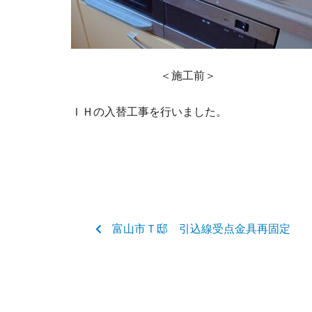
＜施工前＞ 
ＩＨの入替工事を行いました。
富山市Ｔ邸 引込線受点金具再固定