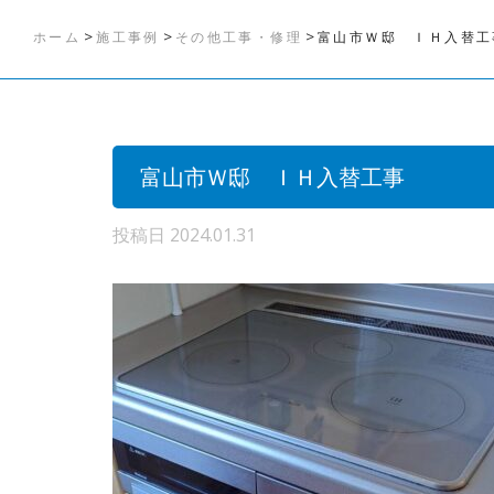
>
>
>
ホーム
施工事例
その他工事・修理
富山市Ｗ邸 ＩＨ入替工
富山市Ｗ邸 ＩＨ入替工事
投稿日
2024.01.31