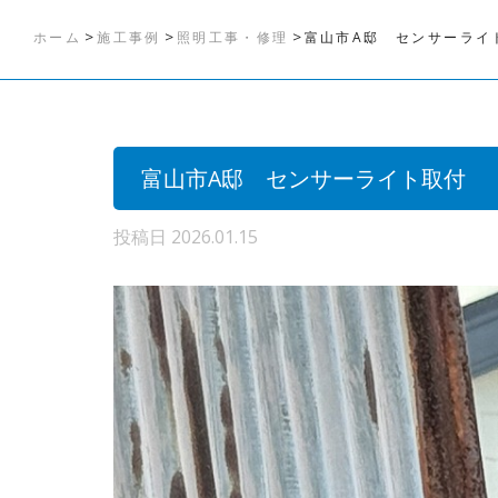
>
>
>
ホーム
施工事例
照明工事・修理
富山市A邸 センサーライ
富山市A邸 センサーライト取付
投稿日
2026.01.15