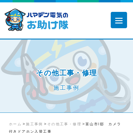
その他工事・修理
施工事例
>
>
>
ホーム
施工事例
その他工事・修理
富山市I邸 カメラ
付きドアホン入替工事