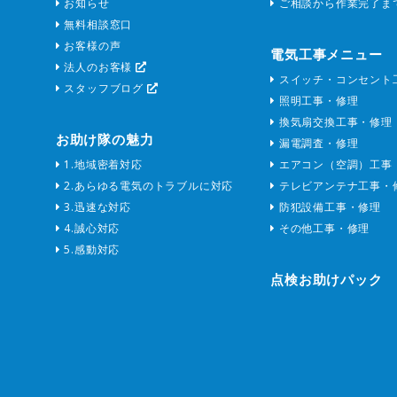
お知らせ
ご相談から作業完了ま
無料相談窓口
お客様の声
電気工事メニュー
法人のお客様
スイッチ・コンセント
スタッフブログ
照明工事・修理
換気扇交換工事・修理
お助け隊の魅力
漏電調査・修理
1.地域密着対応
エアコン（空調）工事
2.あらゆる電気のトラブルに対応
テレビアンテナ工事・
3.迅速な対応
防犯設備工事・修理
4.誠心対応
その他工事・修理
5.感動対応
点検お助けパック