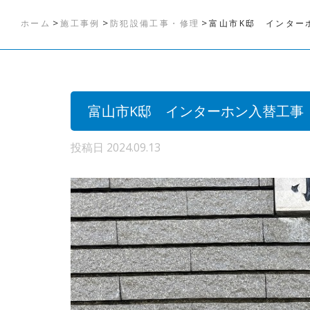
>
>
>
ホーム
施工事例
防犯設備工事・修理
富山市K邸 インター
富山市K邸 インターホン入替工事
投稿日
2024.09.13