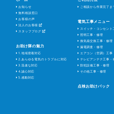
お知らせ
ご相談から作業完了ま
無料相談窓口
お客様の声
電気工事メニュー
法人のお客様
スイッチ・コンセント
スタッフブログ
照明工事・修理
換気扇交換工事・修理
お助け隊の魅力
漏電調査・修理
1.地域密着対応
エアコン（空調）工事
2.あらゆる電気のトラブルに対応
テレビアンテナ工事・
3.迅速な対応
防犯設備工事・修理
4.誠心対応
その他工事・修理
5.感動対応
点検お助けパック