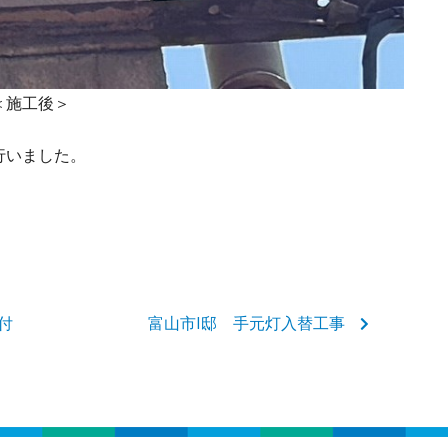
＞
行いました。
付
富山市I邸 手元灯入替工事