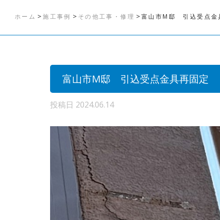
>
>
>
ホーム
施工事例
その他工事・修理
富山市M邸 引込受点金
富山市M邸 引込受点金具再固定
投稿日
2024.06.14