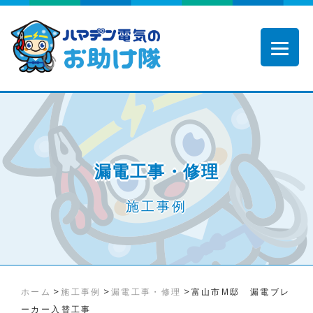
漏電工事・修理
施工事例
>
>
>
ホーム
施工事例
漏電工事・修理
富山市M邸 漏電ブレ
ーカー入替工事