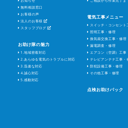
お知らせ
ご相談から作業完了ま
無料相談窓口
お客様の声
電気工事メニュー
法人のお客様
スイッチ・コンセント
スタッフブログ
照明工事・修理
換気扇交換工事・修理
お助け隊の魅力
漏電調査・修理
1.地域密着対応
エアコン（空調）工事
2.あらゆる電気のトラブルに対応
テレビアンテナ工事・
3.迅速な対応
防犯設備工事・修理
4.誠心対応
その他工事・修理
5.感動対応
点検お助けパック