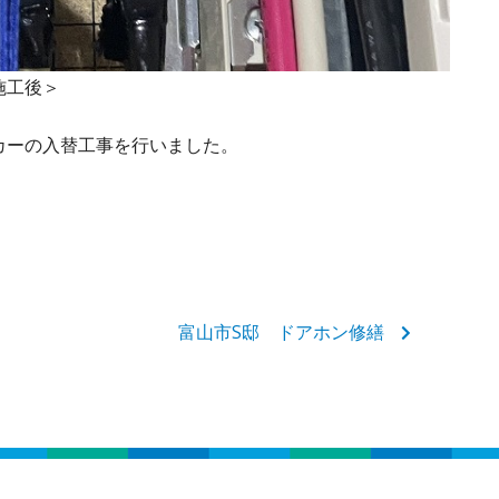
＞
カーの入替工事を行いました。
富山市S邸 ドアホン修繕