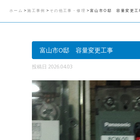
>
>
>
ホーム
施工事例
その他工事・修理
富山市O邸 容量変更工
富山市O邸 容量変更工事
投稿日
2026.04.03