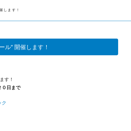
開催します！
ール” 開催します！
します！
２０日まで
ック