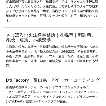
富山県高岡市の島田漢方堂（島田薬局）では、漢方をより手軽に取
り入れていただくために、お茶に溶かして飲む液体のタイプや粉末
タイプなど様々な商品をご用意。店内サロンでは最先端の機械で簡
単健康チェックも行え、専門スタッフが個別に対応・相談いたしま
す。
さっぽろ中央法律事務所｜札幌市｜慰謝料、
相続、逮捕、示談交渉
北海道札幌市の弁護士・法律事務所は札幌弁護士会所属のさっぽろ
中央法律事務所へ。地下鉄大通駅直結・26番出口。初回相談無料。
不倫・浮気、慰謝料、男女トラブル、遺言・相続・遺産分割、その
他民事事件一般。逮捕・勾留・示談交渉・自首等、刑事事件にも対
応。
D’s Factory｜富山県｜PPF・カーコーティング
富山県の自動車ボディーのペイントプロテクションフィルム
（PPF）専門店。世界シェアNo.1のXPELペイントプロテクションフ
ィルム認定施工店、ヘッドライトプロテクション。ガラスコーティ
ングのKeePer認定コーティングプロが在籍。