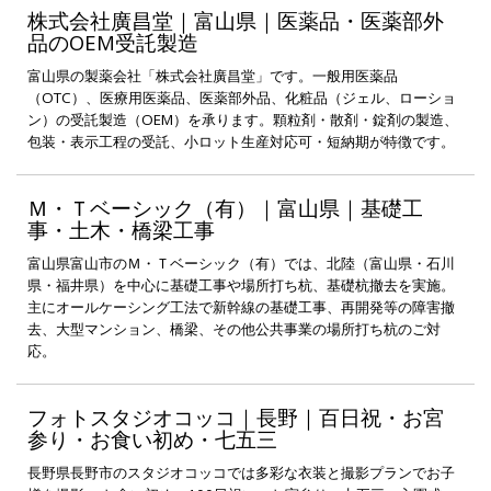
株式会社廣昌堂｜富山県｜医薬品・医薬部外
品のOEM受託製造
富山県の製薬会社「株式会社廣昌堂」です。一般用医薬品
（OTC）、医療用医薬品、医薬部外品、化粧品（ジェル、ローショ
ン）の受託製造（OEM）を承ります。顆粒剤・散剤・錠剤の製造、
包装・表示工程の受託、小ロット生産対応可・短納期が特徴です。
Ｍ・Ｔベーシック（有）｜富山県｜基礎工
事・土木・橋梁工事
富山県富山市のＭ・Ｔベーシック（有）では、北陸（富山県・石川
県・福井県）を中心に基礎工事や場所打ち杭、基礎杭撤去を実施。
主にオールケーシング工法で新幹線の基礎工事、再開発等の障害撤
去、大型マンション、橋梁、その他公共事業の場所打ち杭のご対
応。
フォトスタジオコッコ｜長野｜百日祝・お宮
参り・お食い初め・七五三
長野県長野市のスタジオコッコでは多彩な衣装と撮影プランでお子