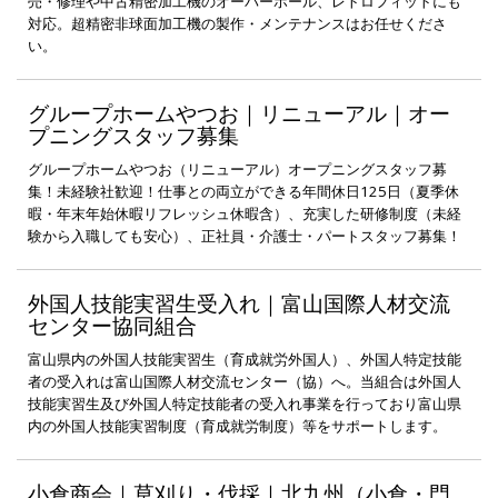
売・修理や中古精密加工機のオーバーホール、レトロフィットにも
対応。超精密非球面加工機の製作・メンテナンスはお任せくださ
い。
グループホームやつお｜リニューアル｜オー
プニングスタッフ募集
グループホームやつお（リニューアル）オープニングスタッフ募
集！未経験社歓迎！仕事との両立ができる年間休日125日（夏季休
暇・年末年始休暇リフレッシュ休暇含）、充実した研修制度（未経
験から入職しても安心）、正社員・介護士・パートスタッフ募集！
外国人技能実習生受入れ｜富山国際人材交流
センター協同組合
富山県内の外国人技能実習生（育成就労外国人）、外国人特定技能
者の受入れは富山国際人材交流センター（協）へ。当組合は外国人
技能実習生及び外国人特定技能者の受入れ事業を行っており富山県
内の外国人技能実習制度（育成就労制度）等をサポートします。
小倉商会｜草刈り・伐採｜北九州（小倉・門