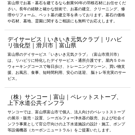
富山県でお墓・墓石を建てるなら創業90年の羽根石材にお任せくだ
さい。長年の経験と確かな技術で、お墓の建立、クリーニング、修
理やリフォーム、ペット墓の建立等を承っております。墓石の価格
や石材、墓地、霊園に関するご相談にも無料でお応えします。
デイサービス｜いきいき元気クラブ｜リハビ
リ強化型｜滑川市｜富山県
富山県のデイサービス「いきいき元気クラブ」（富山市滑川市）
は、リハビリに特化したデイサービス・通所介護です。屋内５０ｍ
ウォーキングコースで毎日歩け、トレーニングマシーン、買い物支
援、お風呂、食事、短時間利用、安心の送迎、 脳トレ等充実のサー
ビス。
（株）サンコー｜富山｜ペレットストーブ、
上下水道公共インフラ
サンコーでは、富山県富山市で個人、法人向けのペレットストーブ
の展示・販売・設置、シーガルフォー浄水器の販売、および社会イ
ンフラ事業として官公庁向けの上下水道施設の設計・施工、ポンプ
等設備機器（カーボンニュートラル）をご提案いたします。