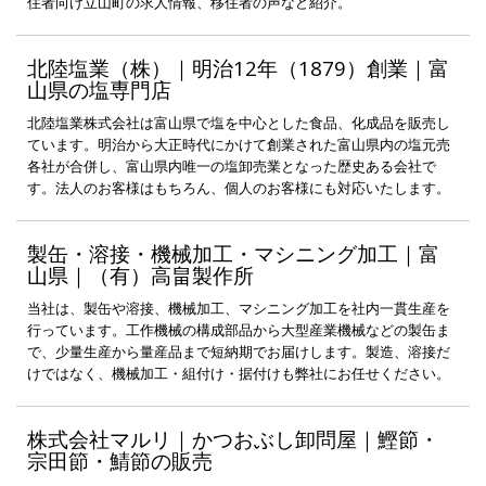
住者向け立山町の求人情報、移住者の声など紹介。
北陸塩業（株）｜明治12年（1879）創業｜富
山県の塩専門店
北陸塩業株式会社は富山県で塩を中心とした食品、化成品を販売し
ています。明治から大正時代にかけて創業された富山県内の塩元売
各社が合併し、富山県内唯一の塩卸売業となった歴史ある会社で
す。法人のお客様はもちろん、個人のお客様にも対応いたします。
製缶・溶接・機械加工・マシニング加工｜富
山県｜（有）高畠製作所
当社は、製缶や溶接、機械加工、マシニング加工を社内一貫生産を
行っています。工作機械の構成部品から大型産業機械などの製缶ま
で、少量生産から量産品まで短納期でお届けします。製造、溶接だ
けではなく、機械加工・組付け・据付けも弊社にお任せください。
株式会社マルリ｜かつおぶし卸問屋｜鰹節・
宗田節・鯖節の販売