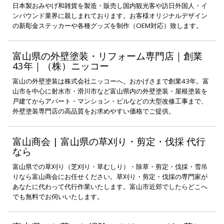
日本製おみやげ和雑貨を製造・販売し国内観光客や訪日外国人・イ
ンバウンド業界に親しまれております。お客様オリジナルデザイン
の新彫金ステッカーや各種グッズを制作（OEM対応）致します。
富山県の外壁塗装・リフォーム専門店｜創業
43年｜（株）ニッコー
富山の外壁塗装は株式会社ニッコーへ。おかげさまで創業43年。富
山市を中心に射水市・滑川市など富山県内の外壁塗装・屋根塗装を
戸建てからアパート・マンション・ビルなどの大型改修工事まで、
外壁塗装専門店の高品質をお求めやすい価格でご提供。
富山商会 | 富山県の草刈り・剪定・伐採 代行
なら
富山県での草刈り（芝刈り・草むしり）・除草・剪定・伐採・雪吊
りなら富山商会にお任せください。草刈り・剪定・伐採の専門家が
あなたに代わって代行作業いたします。富山市近郊でしたらどこへ
でも無料でお伺いいたします。