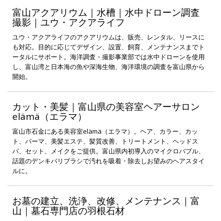
富山アクアリウム｜水槽｜水中ドローン調査
撮影｜ユウ・アクアライフ
ユウ・アクアライフのアクアリウムは、販売、レンタル、リースに
も対応。目的に応じてデザイン、設置、飼育、メンテナンスまでト
ータルにサポート。海洋調査・撮影事業部では水中ドローンを使用
し、富山湾と日本海の魚や深海生物、海洋環境の調査を富山県から
開始。
カット・美髪｜富山県の美容室ヘアーサロン
elämä（エラマ）
富山市石金にある美容室elämä（エラマ）。ヘア、カラー、カッ
ト、パーマ、美髪エステ、髪質改善、トリートメント、ヘッドス
パ、セット、メイクをご提供。富山県内初導入のマイクロバブル、
話題のデンキバリブラシで汚れを吸着・除去しお望みのヘアスタイ
ルに。
お墓の建立、洗浄、改修、メンテナンス｜富
山｜墓石専門店の羽根石材