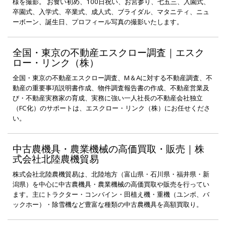
様を撮影。 お食い初め、100日祝い、お宮参り、七五三、入園式、
卒園式、入学式、卒業式、成人式、ブライダル、マタニティ、ニュ
ーボーン、誕生日、プロフィール写真の撮影いたします。
全国・東京の不動産エスクロー調査｜エスク
ロー・リンク（株）
全国・東京の不動産エスクロー調査、M＆Aに対する不動産調査、不
動産の重要事項説明書作成、物件調査報告書の作成、不動産営業及
び・不動産実務家の育成、実務に強い一人社長の不動産会社独立
（FC化）のサポートは、エスクロー・リンク（株）にお任せくださ
い。
中古農機具・農業機械の高価買取・販売｜株
式会社北陸農機貿易
株式会社北陸農機貿易は、北陸地方（富山県・石川県・福井県・新
潟県）を中心に中古農機具・農業機械の高価買取や販売を行ってい
ます。主にトラクター・コンバイン・田植え機・重機（ユンボ、バ
ックホー）・除雪機など豊富な種類の中古農機具を高額買取り。