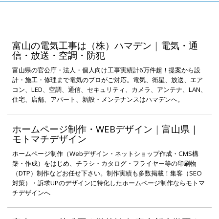
富山の電気工事は（株）ハマデン｜電気・通
信・放送・空調・防犯
富山県の官公庁・法人・個人向け工事実績計6万件超！提案から設
計・施工・修理まで電気のプロがご対応。電気、衛星、放送、エア
コン、LED、空調、通信、セキュリティ、カメラ、アンテナ、LAN、
住宅、店舗、アパート、新設・メンテナンスはハマデンへ。
ホームページ制作・WEBデザイン｜富山県｜
モトマチデザイン
ホームページ制作（Webデザイン・ネットショップ作成・CMS構
築・作成）をはじめ、チラシ・カタログ・フライヤー等の印刷物
（DTP）制作などお任せ下さい。制作実績も多数掲載！集客（SEO
対策）・訴求UPのデザインに特化したホームページ制作ならモトマ
チデザインへ