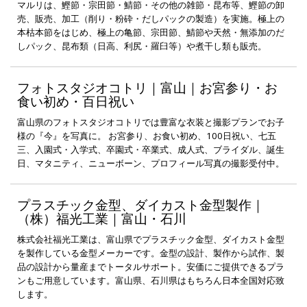
マルリは、鰹節・宗田節・鯖節・その他の雑節・昆布等、鰹節の卸
売、販売、加工（削り・粉砕・だしパックの製造）を実施。極上の
本枯本節をはじめ、極上の亀節、宗田節、鯖節や天然・無添加のだ
しパック、昆布類（日高、利尻・羅臼等）や煮干し類も販売。
フォトスタジオコトリ｜富山｜お宮参り・お
食い初め・百日祝い
富山県のフォトスタジオコトリでは豊富な衣装と撮影プランでお子
様の『今』を写真に。 お宮参り、お食い初め、100日祝い、七五
三、入園式・入学式、卒園式・卒業式、成人式、ブライダル、誕生
日、マタニティ、ニューボーン、プロフィール写真の撮影受付中。
プラスチック金型、ダイカスト金型製作｜
（株）福光工業｜富山・石川
株式会社福光工業は、富山県でプラスチック金型、ダイカスト金型
を製作している金型メーカーです。金型の設計、製作から試作、製
品の設計から量産までトータルサポート。安価にご提供できるプラ
ンもご用意しています。富山県、石川県はもちろん日本全国対応致
します。