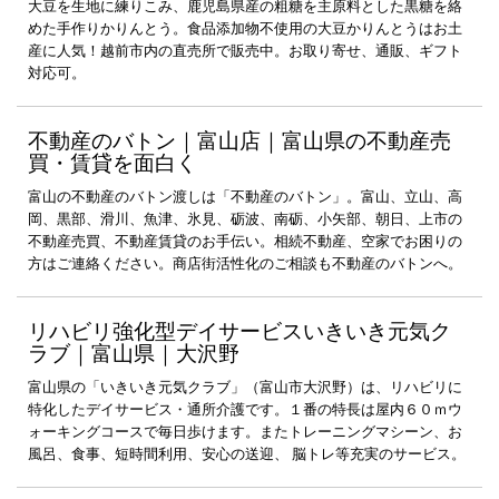
大豆を生地に練りこみ、鹿児島県産の粗糖を主原料とした黒糖を絡
めた手作りかりんとう。食品添加物不使用の大豆かりんとうはお土
産に人気！越前市内の直売所で販売中。お取り寄せ、通販、ギフト
対応可。
不動産のバトン｜富山店｜富山県の不動産売
買・賃貸を面白く
富山の不動産のバトン渡しは「不動産のバトン」。富山、立山、高
岡、黒部、滑川、魚津、氷見、砺波、南砺、小矢部、朝日、上市の
不動産売買、不動産賃貸のお手伝い。相続不動産、空家でお困りの
方はご連絡ください。商店街活性化のご相談も不動産のバトンへ。
リハビリ強化型デイサービスいきいき元気ク
ラブ｜富山県｜大沢野
富山県の「いきいき元気クラブ」（富山市大沢野）は、リハビリに
特化したデイサービス・通所介護です。１番の特長は屋内６０ｍウ
ォーキングコースで毎日歩けます。またトレーニングマシーン、お
風呂、食事、短時間利用、安心の送迎、 脳トレ等充実のサービス。