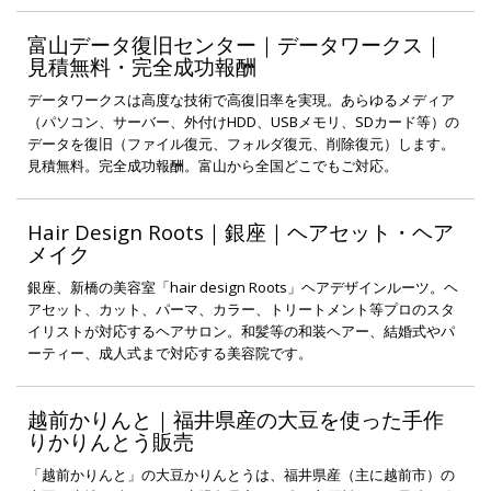
富山データ復旧センター｜データワークス｜
見積無料・完全成功報酬
データワークスは高度な技術で高復旧率を実現。あらゆるメディア
（パソコン、サーバー、外付けHDD、USBメモリ、SDカード等）の
データを復旧（ファイル復元、フォルダ復元、削除復元）します。
見積無料。完全成功報酬。富山から全国どこでもご対応。
Hair Design Roots｜銀座｜ヘアセット・ヘア
メイク
銀座、新橋の美容室「hair design Roots」ヘアデザインルーツ。ヘ
アセット、カット、パーマ、カラー、トリートメント等プロのスタ
イリストが対応するヘアサロン。和髪等の和装ヘアー、結婚式やパ
ーティー、成人式まで対応する美容院です。
越前かりんと｜福井県産の大豆を使った手作
りかりんとう販売
「越前かりんと」の大豆かりんとうは、福井県産（主に越前市）の