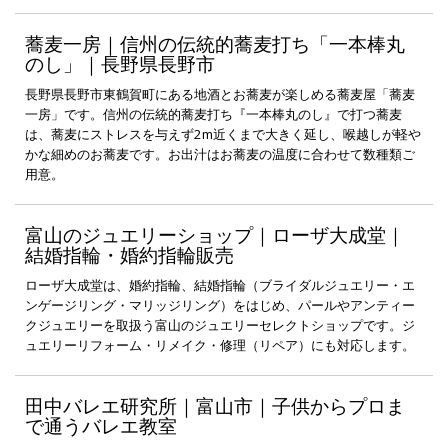
蕎麦一房｜信州の伝統的蕎麦打ち「一本棒丸
のし」｜長野県長野市
長野県長野市東鶴賀町にある地酒とお蕎麦が楽しめる蕎麦屋「蕎麦
一房」です。信州の伝統的蕎麦打ち『一本棒丸のし』で打つ蕎麦
は、蕎麦にストレスを与えず2m近くまで大きく延し、喉越しが軽や
かな細めのお蕎麦です。お出汁はお蕎麦の温度に合わせて数種類ご
用意。
富山のジュエリーショップ｜ローザ大成堂｜
結婚指輪・婚約指輪販売
ローザ大成堂は、婚約指輪、結婚指輪（ブライダルジュエリー・エ
ンゲージリング・マリッジリング）をはじめ、パールやアンティー
クジュエリーを取扱う富山のジュエリーセレクトショップです。ジ
ュエリーリフォーム・リメイク・修理（リペア）にも対応します。
田中バレエ研究所｜富山市｜子供からプロま
で通うバレエ教室