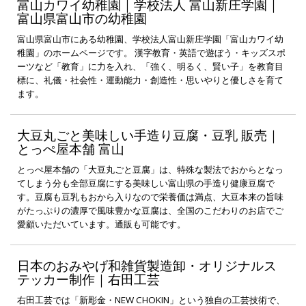
富山カワイ幼稚園｜学校法人 富山新庄学園｜
富山県富山市の幼稚園
富山県富山市にある幼稚園、学校法人富山新庄学園「富山カワイ幼
稚園」のホームページです。 漢字教育・英語で遊ぼう・キッズスポ
ーツなど「教育」に力を入れ、「強く、明るく、賢い子」を教育目
標に、礼儀・社会性・運動能力・創造性・思いやりと優しさを育て
ます。
大豆丸ごと美味しい手造り豆腐・豆乳 販売｜
とっぺ屋本舗 富山
とっぺ屋本舗の「大豆丸ごと豆腐」は、特殊な製法でおからとなっ
てしまう分も全部豆腐にする美味しい富山県の手造り健康豆腐で
す。豆腐も豆乳もおから入りなので栄養価は満点、大豆本来の旨味
がたっぷりの濃厚で風味豊かな豆腐は、全国のこだわりのお店でご
愛顧いただいています。通販も可能です。
日本のおみやげ和雑貨製造卸・オリジナルス
テッカー制作｜右田工芸
右田工芸では「新彫金・NEW CHOKIN」という独自の工芸技術で、