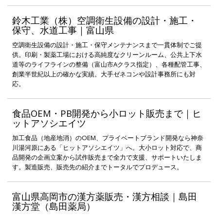
鈴木工業（株）空調衛生設備の設計・施工・
保守、水道工事｜富山県
空調衛生設備の設計・施工・保守メンテナンスまで一貫体制でご提
供。印刷・製薬工場における高純度なクリーンルーム、公共上下水
道等のライフラインの整備（富山市Aクラス指定）、各種配管工事、
創業半世紀以上の確かな実績。大手ゼネコンや設計事務所にも対
応。
食品OEM・PB開発から小ロット販売まで｜ヒ
ットアソシエイツ
加工食品（地産地消）のOEM、プライベートブランド開発なら神奈
川湯河原にある「ヒットアソシエイツ」へ。大小ロット対応で、商
品開発の企画立案から試作販売まで全力で支援、サポートいたしま
す。製造販売、販売先の紹介までトータルでプロデュース。
富山県高岡市の漢方薬販売・漢方相談｜島田
漢方堂（島田薬局）