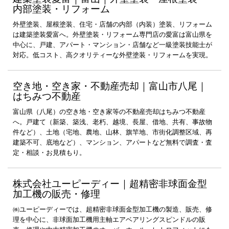
内部塗装・リフォーム
外壁塗装、屋根塗装、住宅・店舗の内部（内装）塗装、リフォーム
は建築塗装愛富へ。外壁塗装・リフォーム専門店の愛富は富山県を
中心に、戸建、アパート・マンション・店舗など一級塗装技能士が
対応。低コスト、高クオリティーな外壁塗装・リフォームを実現。
空き地・空き家・不動産売却｜富山市八尾｜
はちみつ不動産
富山県（八尾）の空き地・空き家等の不動産売却はちみつ不動産
へ。戸建て（新築、築浅、老朽、越境、長屋、借地、共有、事故物
件など）、土地（宅地、農地、山林、旗竿地、市街化調整区域、再
建築不可、底地など）、マンション、アパートなど無料で調査・査
定・相談・お見積もり。
株式会社ユーピーディー｜超精密非球面金型
加工機の販売・修理
㈱ユーピーディーでは、超精密非球面金型加工機の製造、販売、修
理を中心に、非球面加工機用主軸エアベアリングスピンドルの販