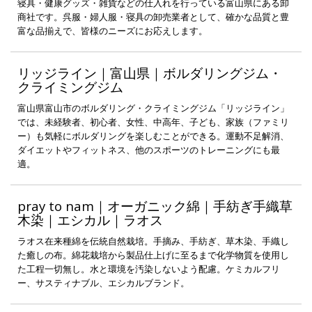
寝具・健康グッズ・雑貨などの仕入れを行っている富山県にある卸
商社です。呉服・婦人服・寝具の卸売業者として、確かな品質と豊
富な品揃えで、皆様のニーズにお応えします。
リッジライン｜富山県｜ボルダリングジム・
クライミングジム
富山県富山市のボルダリング・クライミングジム「リッジライン」
では、未経験者、初心者、女性、中高年、子ども、家族（ファミリ
ー）も気軽にボルダリングを楽しむことができる。運動不足解消、
ダイエットやフィットネス、他のスポーツのトレーニングにも最
適。
pray to nam｜オーガニック綿｜手紡ぎ手織草
木染｜エシカル｜ラオス
ラオス在来種綿を伝統自然栽培。手摘み、手紡ぎ、草木染、手織し
た癒しの布。綿花栽培から製品仕上げに至るまで化学物質を使用し
た工程一切無し。水と環境を汚染しないよう配慮。ケミカルフリ
ー、サスティナブル、エシカルブランド。