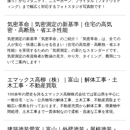
撮り）からマタニティ、ニューボーン、ブライダル（フォトウェデ
ィング）まで幅広く対応するフォトスタジオ写真館です！
気密革命｜気密測定の新基準｜住宅の高気
密・高断熱・省エネ性能
気密測定の新基準「気密革命」のご紹介！「気密革命」は、全ての
人が安心・快適に暮らせる住まい（住宅の高気密・高断熱・省エネ
性能）を実現するための「気密測定」の新たなスタンダードです。
気密測定の有資格者が数値の見方、やり方、タイミング、費用につ
いてご案内します！
エマックス高柳（株）｜富山｜解体工事・土
木工事・不動産買取
100余年の歴史を誇るエマックス高柳株式会社では富山県を中心に
一般住宅・ビル・公共物等の解体工事、土木工事、不動産買取まで
幅広い業務を行っております。不動産売買から解体工事、廃棄物中
間処理、土木工事まで一貫体制なので柔軟・迅速な工事を実現。
建築塗装愛富｜富山｜外壁塗装・屋根塗装・