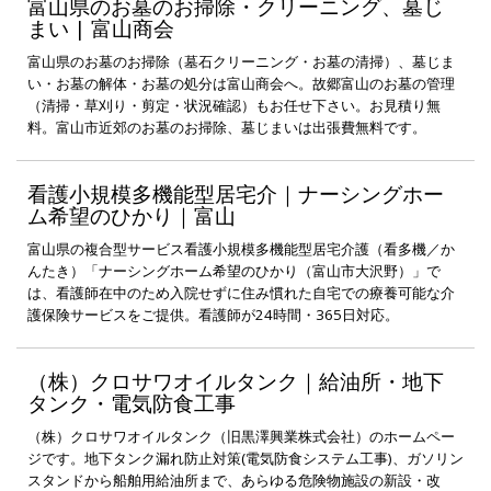
富山県のお墓のお掃除・クリーニング、墓じ
まい | 富山商会
富山県のお墓のお掃除（墓石クリーニング・お墓の清掃）、墓じま
い・お墓の解体・お墓の処分は富山商会へ。故郷富山のお墓の管理
（清掃・草刈り・剪定・状況確認）もお任せ下さい。お見積り無
料。富山市近郊のお墓のお掃除、墓じまいは出張費無料です。
看護小規模多機能型居宅介｜ナーシングホー
ム希望のひかり｜富山
富山県の複合型サービス看護小規模多機能型居宅介護（看多機／か
んたき）「ナーシングホーム希望のひかり（富山市大沢野）」で
は、看護師在中のため入院せずに住み慣れた自宅での療養可能な介
護保険サービスをご提供。看護師が24時間・365日対応。
（株）クロサワオイルタンク｜給油所・地下
タンク・電気防食工事
（株）クロサワオイルタンク（旧黒澤興業株式会社）のホームペー
ジです。地下タンク漏れ防止対策(電気防食システム工事)、ガソリン
スタンドから船舶用給油所まで、あらゆる危険物施設の新設・改