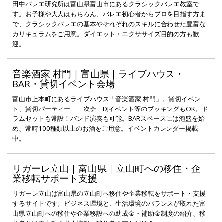
田中バレエ研究所は富山県富山市にあるクラシックバレエ教室で
す。お子様や大人はもちろん、バレエ初心者からプロを目指す方ま
で、クラシックバレエの基本やそれぞれのスキルに合わせた豊富な
カリキュラムをご用意。ダイエット・エクササイズ目的の方も歓
迎。
音楽酒家 村門｜富山県｜ライブハウス・
BAR・貸切イベント会場
富山市上本町にあるライブハウス「音楽酒家 村門」。貸切イベン
ト、貸切パーティー、二次会、DJイベント等のブッキングもOK。ド
ラムセットも常設！バンド演奏も可能。BARスペースには泡盛を始
め、常時100種類以上のお酒をご用意。イベントカレンダー掲載
中。
リガーレ立山｜富山県｜立山町への移住・企
業移転サポート支援
リガーレ立山は富山県の立山町へ移住や企業移転をサポート・支援
するサイトです。ビジネス環境と、生活環境のバランスが取れた富
山県立山町への移住や企業移設への助成金・補助金制度の紹介、移