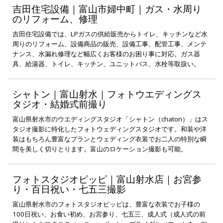
吉田住宅設備｜富山市婦中町｜ガス・水周り
のリフォーム、修理
吉田住宅設備では、LPガスの供給販売からトイレ、キッチンなど水
周りのリフォーム、設備商品の販売、設備工事、配管工事、メンテ
ナンス、水漏れ修理など幅広くお客様のお困り事に対応。ガス器
具、給湯器、トイレ、キッチン、ユニットバス、水栓等取扱い。
シャトン｜富山射水｜フォトウエディングス
タジオ・結婚式前撮り
富山県射水市のウエディングスタジオ「シャトン（chaton）」はス
タジオ撮影に特化したフォトウェディングスタジオです。和装や洋
装はもちろん豊富なプランとウェディング衣装でお二人の特別な瞬
間を美しく切りとります。富山のロケーション撮影も可能。
フォトスタジオピッピ｜富山射水店｜お宮参
り・百日祝い・七五三撮影
富山県射水市のフォトスタジオピッピは、豊富な衣装でお子様の
100日祝い、お食い初め、お宮参り、七五三、成人式（成人式の前